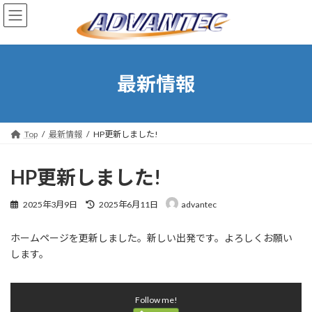
コ
ナ
ン
ビ
テ
ゲ
ン
ー
ツ
シ
へ
ョ
最新情報
ス
ン
キ
に
ッ
移
プ
動
Top
最新情報
HP更新しました!
HP更新しました!
最
2025年3月9日
2025年6月11日
advantec
終
更
ホームページを更新しました。新しい出発です。よろしくお願い
新
日
します。
時
:
Follow me!